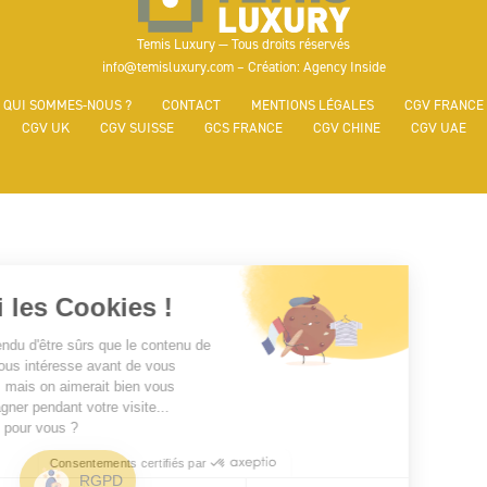
Temis Luxury — Tous droits réservés
info@temisluxury.com – Création: Agency Inside
QUI SOMMES-NOUS ?
CONTACT
MENTIONS LÉGALES
CGV FRANCE
CGV UK
CGV SUISSE
GCS FRANCE
CGV CHINE
CGV UAE
Voici les Cookies !
On a attendu d'être sûrs que le contenu de
ce site vous intéresse avant de vous
déranger, mais on aimerait bien vous
accompagner pendant votre visite...
C'est OK pour vous ?
Consentements certifiés par
RGPD